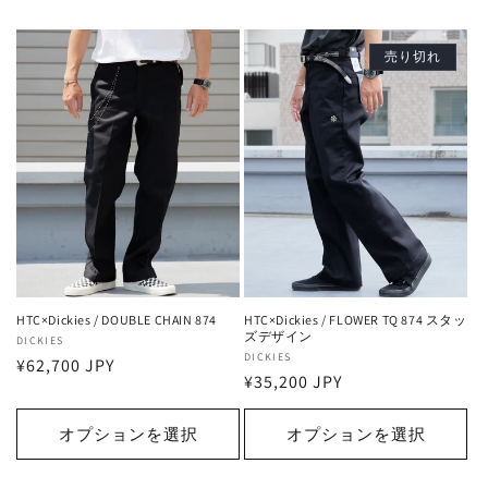
売り切れ
HTC×Dickies / DOUBLE CHAIN 874
HTC×Dickies / FLOWER TQ 874 スタッ
ズデザイン
販
DICKIES
販
DICKIES
通
¥62,700 JPY
売
通
¥35,200 JPY
売
常
元:
常
元:
価
価
オプションを選択
オプションを選択
格
格