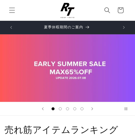
コンテ
カ
ンツに
ー
進む
ト
夏季休暇期間のご案内
初回購入
売れ筋アイテムランキング