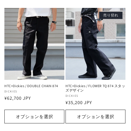
売り切れ
HTC×Dickies / DOUBLE CHAIN 874
HTC×Dickies / FLOWER TQ 874 スタッ
ズデザイン
販
DICKIES
販
DICKIES
通
¥62,700 JPY
売
通
¥35,200 JPY
売
常
元:
常
元:
価
価
オプションを選択
オプションを選択
格
格