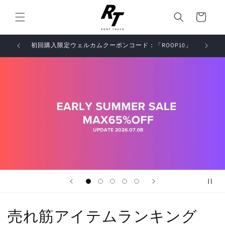
コンテ
カ
ンツに
ー
進む
ト
初回購入限定ウェルカムクーポンコード：「ROOP10」
売れ筋アイテムランキング