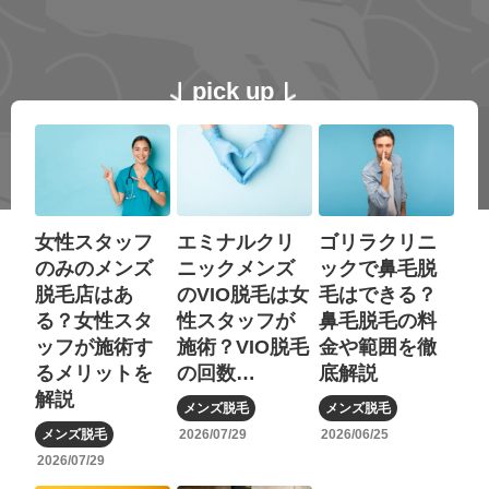
pick up
女性スタッフ
エミナルクリ
ゴリラクリニ
のみのメンズ
ニックメンズ
ックで鼻毛脱
脱毛店はあ
のVIO脱毛は女
毛はできる？
る？女性スタ
性スタッフが
鼻毛脱毛の料
ッフが施術す
施術？VIO脱毛
金や範囲を徹
るメリットを
の回数…
底解説
解説
メンズ脱毛
メンズ脱毛
メンズ脱毛
2026/07/29
2026/06/25
2026/07/29