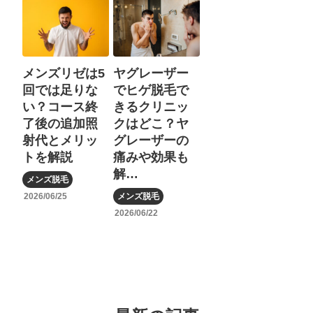
メンズリゼは5
ヤグレーザー
回では足りな
でヒゲ脱毛で
い？コース終
きるクリニッ
了後の追加照
クはどこ？ヤ
射代とメリッ
グレーザーの
トを解説
痛みや効果も
解…
メンズ脱毛
2026/06/25
メンズ脱毛
2026/06/22