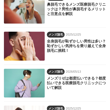
鼻脱毛できるメンズ医療脱毛クリニ
ックは？男性が鼻脱毛するメリット
と注意点を解説
メンズ脱毛
2025/12/25
全身脱毛が恥ずかしい男性は多い？
恥ずかしい気持ちを乗り越えて全身
脱毛に挑戦！
メンズ脱毛
2026/05/13
メンズリゼは都度払いできる？都度
払いできる医療脱毛クリニックにつ
いて解説
メンズ脱毛
2025/12/25