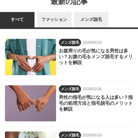
最新の記事
すべて
ファッション
メンズ脱毛
メンズ脱毛
2026/05/18
お腹周りの毛が気になる男性は多
い？お腹の毛をメンズ脱毛するメリ
ットを解説
メンズ脱毛
2026/02/26
男性の指毛が気になる人は多い？指
毛の処理方法と指毛脱毛のメリット
を解説
メンズ脱毛
2026/05/18