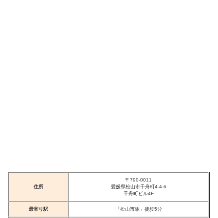
〒790-0011
住所
愛媛県松山市千舟町4-4-6
千舟町ビル4F
最寄り駅
「松山市駅」徒歩5分