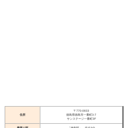
〒770-0833
住所
徳島県徳島市一番町3-7
サンステージ一番町3F
最寄り駅
「徳島駅」 徒歩3分