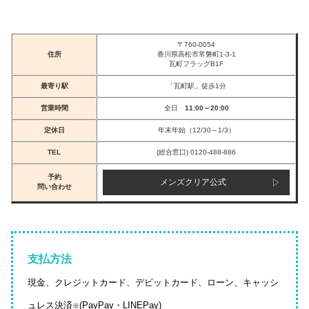
〒760-0054
住所
香川県高松市常磐町1-3-1
瓦町フラッグB1F
最寄り駅
「瓦町駅」徒歩1分
営業時間
全日
11:00～20:00
定休日
年末年始（12/30～1/3）
TEL
(総合窓口) 0120-488-886
予約
メンズクリア公式
問い合わせ
支払方法
現金、クレジットカード、デビットカード、ローン、キャッシ
ュレス決済
(PayPay・LINEPay)
※