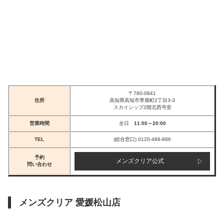
〒780-0841
住所
高知県高知市帯屋町2丁目3-3
スカイシップ2階北西号室
営業時間
全日
11:00～20:00
TEL
(総合窓口) 0120-488-886
予約
メンズクリア公式
問い合わせ
メンズクリア 愛媛松山店