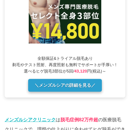
全額保証&トライアル脱毛あり
剃毛やテスト照射、再度照射も無料でサポートが手厚い！
選べるヒゲ脱毛3部位が5回/
43,120
円(税込)～
＼メンズルシアの詳細を見る／
メンズルシアクリニック
は
脱毛症例82万件超
の医療脱毛
クリニックで、理想の仕上がりに合わせてヒゲ脱毛ができ