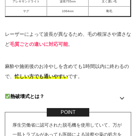
アレキサンドライト
波長755nm
太く濃い毛
ヤグ
1064nm
剛毛
レーザーによって波長が異なるため、毛の根深さや濃さな
ど
毛質ごとの違いに対応可能
。
麻酔や施術後のお冷やしを含めても1時間以内に終わるの
で、
忙しい方でも通いやすい
です。
熱破壊式とは？
厚生労働省に認可された脱毛機を使用していて、万が
一肌トラブルがあっても医師による診察や薬の処方を