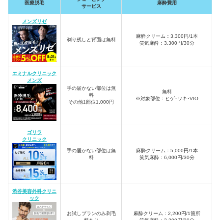
医療脱毛
麻酔費用
サービス
メンズリゼ
麻酔クリーム：3,300円/1本
剃り残しと背面は無料
笑気麻酔：3,300円/30分
エミナルクリニック
メンズ
手の届かない部位は無
無料
料
※対象部位：ヒゲ･ワキ･VIO
その他1部位1,000円
ゴリラ
クリニック
手の届かない部位は無
麻酔クリーム：5,000円/1本
料
笑気麻酔：6,000円/30分
渋谷美容外科クリニ
ック
お試しプランのみ剃毛
麻酔クリーム：2,200円/1箇所