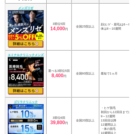
メンズリゼ
3部位5回
顔(ヒゲ・眉毛)は6～8週
全国25院以上
14,000
体は8～10週間
円
エミナルクリニックメンズ
選べる3部位5回
全国60院以上
最短で1ヵ月
8,400
円
ゴリラクリニック
・ヒゲ脱毛
初回から12回目までは
9～12週間
3部位6回
全国20院以上
13回目以降
39,800
円
12週間以上
・体の脱毛
10週間以上