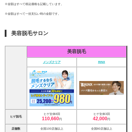
※金額はすべて税込価格を記載しています。
※金額はすべて一括支払い時の金額です。
美容脱毛サロン
美容脱毛
メンズクリア
RINX
ヒゲ全体8回
ヒゲ全体3回
ヒゲ脱毛
110,660
42,000
円
円
店舗数
全国100店舗以上
全国80店舗以上