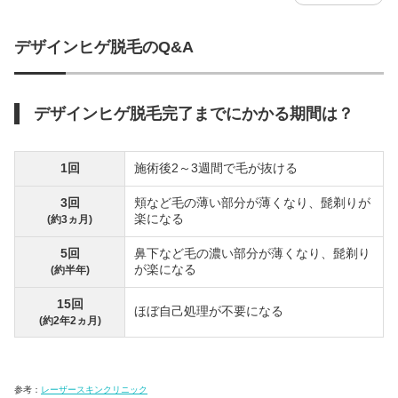
デザインヒゲ脱毛のQ&A
デザインヒゲ脱毛完了までにかかる期間は？
1回
施術後2～3週間で毛が抜ける
3回
頬など毛の薄い部分が薄くなり、髭剃りが
楽になる
(約3ヵ月)
5回
鼻下など毛の濃い部分が薄くなり、髭剃り
が楽になる
(約半年)
15回
ほぼ自己処理が不要になる
(約2年2ヵ月)
参考：
レーザースキンクリニック