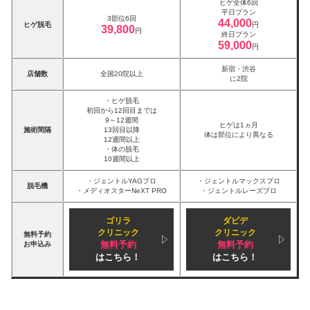
ヒゲ全体6回
平日プラン
3部位6回
44,000
ヒゲ脱毛
円
39,800
円
終日プラン
59,000
円
新宿・渋谷
店舗数
全国20院以上
に2院
・ヒゲ脱毛
初回から12回目までは
9～12週間
ヒゲは1ヵ月
施術間隔
13回目以降
体は部位により異なる
12週間以上
・体の脱毛
10週間以上
・ジェントルYAGプロ
・ジェントルマックスプロ
脱毛機
・メディオスターNeXT PRO
・ジェントルレーズプロ
ゴリラ
ダビデ
クリニック
クリニック
無料予約
無料予約
無料予約
お申込み
はこちら！
はこちら！