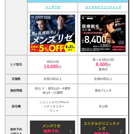
メンズリゼ
エミナルクリニックメンズ
選べる3部位3回
3部位5回
8,400
ヒゲ脱毛
円
14,000
円
蓄熱式
店舗数
全国25院以上
全国60院以上
顔(ヒゲ・眉毛)は6～8週間
施術間隔
最短で1ヵ月
体は8～10週間
・ジェントルヤグPro-U
脱毛機
・メディオスター
非公開
・ラシャ
エミナルクリニックメ
メンズリゼ
ンズ
無料予約
無料予約
無料予約
お申込み