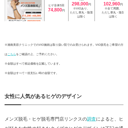
298,000
102,960
円
円
ヒゲ全体5回
※VIOあり、
※全て周囲、
74,800
円
ただし睾丸・陰茎
ただし睾丸・陰茎
は除く
は除く
※湘南美容クリニックでのVIO施術は取り扱い院でのみ受けられます。VIO脱毛をご希望の方
は
こちら
をご確認の上、ご予約ください。
※金額はすべて税込価格を記載しています。
※金額はすべて一括支払い時の金額です。
女性に人気があるヒゲのデザイン
メンズ脱毛・ヒゲ脱毛専門店リンクスの
調査
によると、ヒ