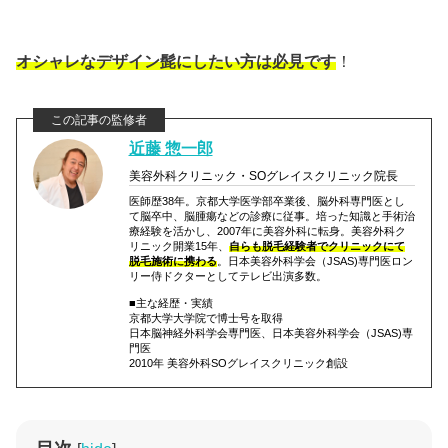
オシャレなデザイン髭にしたい方は必見です
！
近藤 惣一郎
美容外科クリニック・SOグレイスクリニック院長
医師歴38年。京都大学医学部卒業後、脳外科専門医とし
て脳卒中、脳腫瘍などの診療に従事。培った知識と手術治
療経験を活かし、2007年に美容外科に転身。美容外科ク
リニック開業15年、
自らも脱毛経験者でクリニックにて
脱毛施術に携わる
。日本美容外科学会（JSAS)専門医ロン
リー侍ドクターとしてテレビ出演多数。
■主な経歴・実績
京都大学大学院で博士号を取得
日本脳神経外科学会専門医、日本美容外科学会（JSAS)専
門医
2010年 美容外科SOグレイスクリニック創設