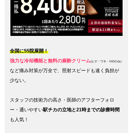
全国に55院展開！
強力な冷却機能と無料の麻酔クリーム
(ヒゲ・ワキ・VIOのみ)
など痛み対策が万全で、照射スピードも速く負担が
少ない。
スタッフの技術力の高さ・医師のアフターフォロ
ー・通いやすい
駅チカの立地と21時までの診療時間
も人気！