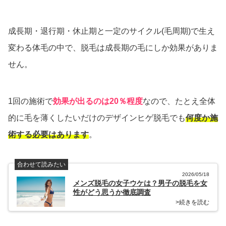
成長期・退行期・休止期と一定のサイクル(毛周期)で生え
変わる体毛の中で、脱毛は成長期の毛にしか効果がありま
せん。
1回の施術で
効果が出るのは20％程度
なので、たとえ全体
的に毛を薄くしたいだけのデザインヒゲ脱毛でも
何度か施
術する必要はあります
。
合わせて読みたい
2026/05/18
メンズ脱毛の女子ウケは？男子の脱毛を女
性がどう思うか徹底調査
>続きを読む