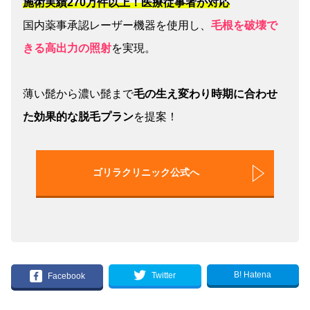
施術実績270万件以上！医療従事者が対応
国内薬事承認レーザー機器を使用し、
毛根を破壊で
きる高出力の照射
を実現。
薄い髭から濃い髭まで
毛の生え変わり時期に合わせ
た効果的な脱毛プラン
を提案！
ゴリラクリニック公式へ
B! Hatena
Twitter
Facebook