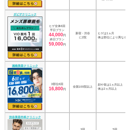
ダビデクリニック
ヒゲ全体6回
平日プラン
新宿・渋谷
ヒゲは1ヵ月
44,000
円
に2院
体は部位により異なる
終日プラン
59,000
円
湘南美容クリニック
3部位6回
顔や首は1ヵ月以上
全国100院以上
16,800
体は2ヵ月以上
円
渋谷美容外科クリニック
3回
5回