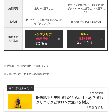
顔やヒゲの脱毛は3～4週間に1回
施術間隔
最短で2週間ごと
ボディやVIOの脱毛は6～7週間に
1回
IPL脱毛とSHR脱毛を組み合わせ
脱毛機
RINXオリジナルIPL脱毛機
た「クリアプロ」
メンズクリア
RINX
無料予約
無料予約
無料予約
お申込み
はこちら！
はこちら！
※金額はすべて税込価格を記載しています。
※金額はすべて一括支払い時の金額です。
合わせて読みたい
2026/05/18
医療脱毛と美容脱毛どちらにすべき？脱毛
クリニックとサロンの違いを解説
>続きを読む