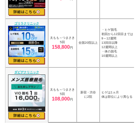
ゴリラクリニック
・ヒゲ脱毛
初回から12回目までは
太もも～つまさき
9～12週間
5回
全国20院以上
13回目以降
158,800
12週間以上
円
・体の脱毛
10週間以上
ダビデクリニック
太もも～つまさき
新宿・渋谷
ヒゲは1ヵ月
5回
に2院
体は部位により異なる
108,000
円