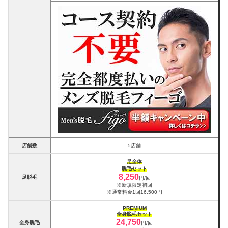
店舗数
5店舗
足全体
脱毛セット
8,250
足脱毛
円/回
※新規限定初回
※通常料金1回16,500円
PREMIUM
全身脱毛セット
24,750
全身脱毛
円/回