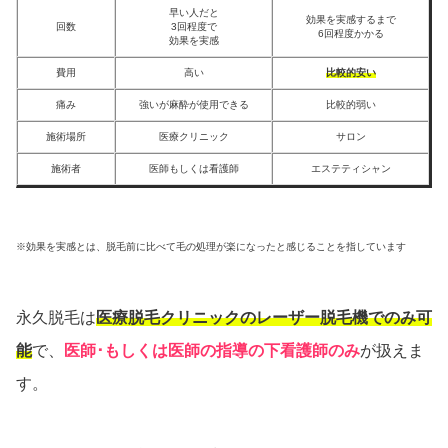
早い人だと
効果を実感するまで
回数
3回程度で
6回程度かかる
効果を実感
費用
高い
比較的安い
痛み
強いが麻酔が使用できる
比較的弱い
施術場所
医療クリニック
サロン
施術者
医師もしくは看護師
エステティシャン
※効果を実感とは、脱毛前に比べて毛の処理が楽になったと感じることを指しています
永久脱毛は
医療脱毛クリニックのレーザー脱毛機でのみ可
能
で、
医師･もしくは医師の指導の下看護師のみ
が扱えま
す。