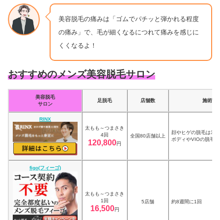
美容脱毛の痛みは「ゴムでパチッと弾かれる程度
の痛み」で、毛が細くなるにつれて痛みを感じに
くくなるよ！
おすすめのメンズ美容脱毛サロン
美容脱毛
足脱毛
店舗数
施術間
サロン
RINX
太もも～つまさき
顔やヒゲの脱毛は3～
4回
全国80店舗以上
ボディやVIOの脱毛は
120,800
円
figo(フィーゴ)
太もも～つまさき
1回
5店舗
約8週間に1回
16,500
円