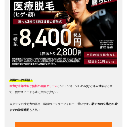
全国に55院展開！
強力な冷却機能と無料の麻酔クリーム
(ヒゲ・ワキ・VIOのみ)
など痛み対策が万全
で、照射スピードも速く負担が少ない。
スタッフの技術力の高さ・医師のアフターフォロー・通いやすい
駅チカの立地と21時
までの診療時間
も人気！