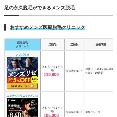
足の永久脱毛ができるメンズ脱毛
おすすめメンズ医療脱毛クリニック
医療脱毛
足脱毛
店舗数
施術間隔
クリニック
メンズリゼ
太もも～つまさき
顔(ヒゲ・眉毛)は6～8週間
5回
全国25院以上
体は8～10週間
119,800
円
エミナルクリニックメンズ
太もも～つまさき
5回
全国60院以上
最短で1ヵ月
105,000
円