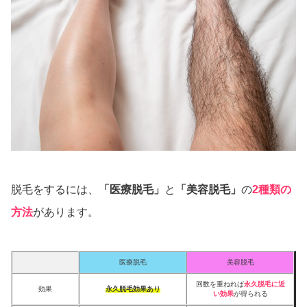
脱毛をするには、
「医療脱毛」
と
「美容脱毛」
の
2種類の
方法
があります。
医療脱毛
美容脱毛
回数を重ねれば
永久脱毛に近
効果
永久脱毛効果あり
い効果
が得られる