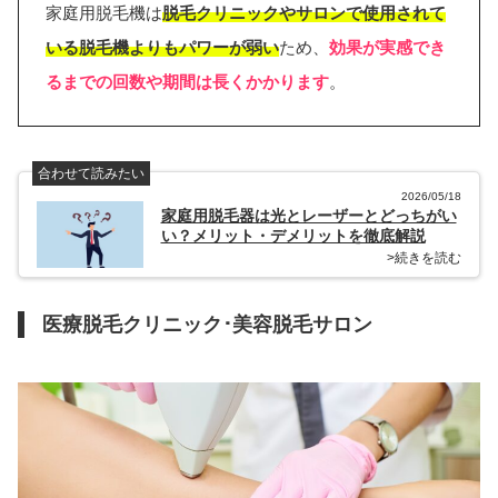
家庭用脱毛機は
脱毛クリニックやサロンで使用されて
いる脱毛機よりもパワーが弱い
ため、
効果が実感でき
るまでの回数や期間は長くかかります
。
合わせて読みたい
2026/05/18
家庭用脱毛器は光とレーザーとどっちがい
い？メリット・デメリットを徹底解説
>続きを読む
医療脱毛クリニック･美容脱毛サロン