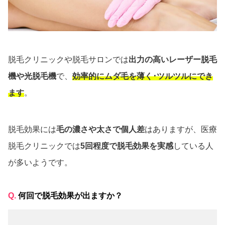
脱毛クリニックや脱毛サロンでは
出力の高いレーザー脱毛
機や光脱毛機
で、
効率的にムダ毛を薄く･ツルツルにでき
ます
。
脱毛効果には
毛の濃さや太さで個人差
はありますが、医療
脱毛クリニックでは
5回程度で脱毛効果を実感
している人
が多いようです。
Q.
何回で脱毛効果が出ますか？