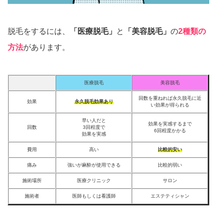
脱毛をするには、
「医療脱毛」
と
「美容脱毛」
の
2種類の
方法
があります。
医療脱毛
美容脱毛
回数を重ねれば永久脱毛に近
効果
永久脱毛効果あり
い効果が得られる
早い人だと
効果を実感するまで
回数
3回程度で
6回程度かかる
効果を実感
費用
高い
比較的安い
痛み
強いが麻酔が使用できる
比較的弱い
施術場所
医療クリニック
サロン
施術者
医師もしくは看護師
エステティシャン