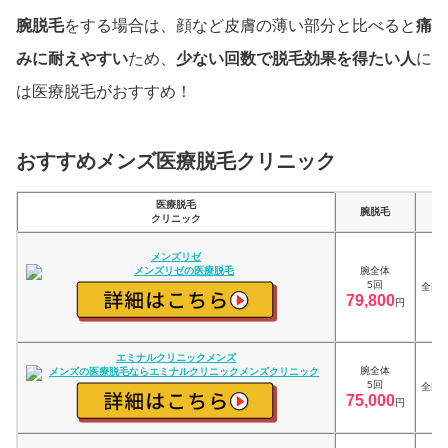
腕脱毛
をする場合は、顔など皮膚の薄い部分と比べると
痛
みに耐えやすい
ため、
少ない回数で脱毛効果を得たい人
に
は医療脱毛がおすすめ！
おすすめメンズ医療脱毛クリニック
医療脱毛
腕脱毛
店
クリニック
メンズリゼ
腕全体
5回
全国2
79,800
円
エミナルクリニックメンズ
腕全体
5回
全国6
75,000
円