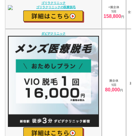
ゴリラクリニック
<腕全体
5回
全国2
158,800
円
ダビデクリニック
腕全体
新宿
5回
に
80,000
円