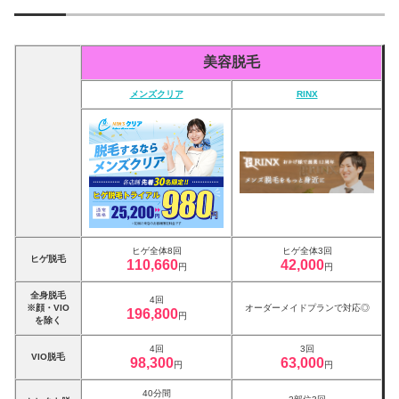
美容脱毛
メンズクリア
RINX
ヒゲ全体8回
ヒゲ全体3回
ヒゲ脱毛
110,660
42,000
円
円
全身脱毛
4回
※顔・VIO
オーダーメイドプランで対応◎
196,800
円
を除く
4回
3回
VIO脱毛
98,300
63,000
円
円
40分間