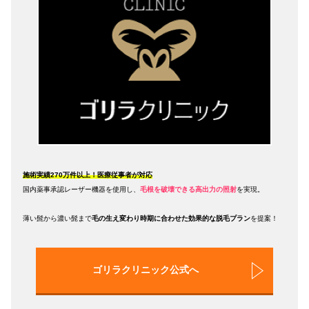
施術実績270万件以上！医療従事者が対応
国内薬事承認レーザー機器を使用し、
毛根を破壊できる高出力の照射
を実現。
薄い髭から濃い髭まで
毛の生え変わり時期に合わせた効果的な脱毛プラン
を提案！
ゴリラクリニック公式へ