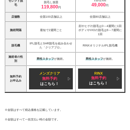
2部位3回
セレクト脱
脱毛し放題
49,000
毛
円
119,800
円
店舗数
全国100店舗以上
全国80店舗以上
顔やヒゲの脱毛は3～4週間に1回
施術間隔
最短で2週間ごと
ボディやVIOの脱毛は6～7週間に
1回
IPL脱毛とSHR脱毛を組み合わせ
脱毛機
RINXオリジナルIPL脱毛機
た「クリアプロ」
施術者の性
男性スタッフ
が施術。
男性スタッフ
が施術。
別
メンズクリア
RINX
無料予約
無料予約
無料予約
お申込み
はこちら！
はこちら！
※金額はすべて税込価格を記載しています。
※金額はすべて一括支払い時の金額です。