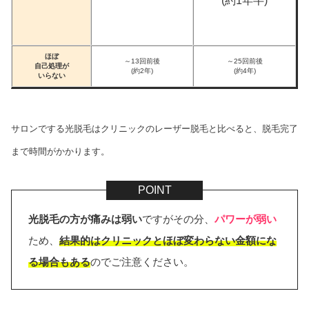
(約1年半)
ほぼ
～13回前後
～25回前後
自己処理が
(約2年)
(約4年)
いらない
サロンでする光脱毛はクリニックのレーザー脱毛と比べると、脱毛完了
まで時間がかかります。
光脱毛の方が痛みは弱い
ですがその分、
パワーが弱い
ため、
結果的はクリニックとほぼ変わらない金額にな
る場合もある
のでご注意ください。