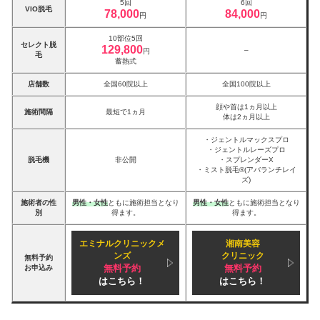
5回
6回
VIO脱毛
78,000
84,000
円
円
10部位5回
セレクト脱
129,800
–
円
毛
蓄熱式
店舗数
全国60院以上
全国100院以上
顔や首は1ヵ月以上
施術間隔
最短で1ヵ月
体は2ヵ月以上
・ジェントルマックスプロ
・ジェントルレーズプロ
脱毛機
非公開
・スプレンダーX
・ミスト脱毛®(アバランチレイ
ズ)
施術者の性
男性・女性
ともに施術担当となり
男性・女性
ともに施術担当となり
別
得ます。
得ます。
エミナルクリニックメ
湘南美容
ンズ
クリニック
無料予約
無料予約
無料予約
お申込み
はこちら！
はこちら！