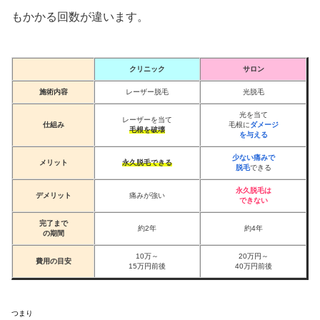
もかかる回数が違います。
クリニック
サロン
施術内容
レーザー脱毛
光脱毛
光を当て
レーザーを当て
仕組み
毛根に
ダメージ
毛根を破壊
を与える
少ない痛みで
メリット
永久脱毛できる
脱毛
できる
永久脱毛は
デメリット
痛みが強い
できない
完了まで
約2年
約4年
の期間
10万～
20万円～
費用の目安
15万円前後
40万円前後
つまり