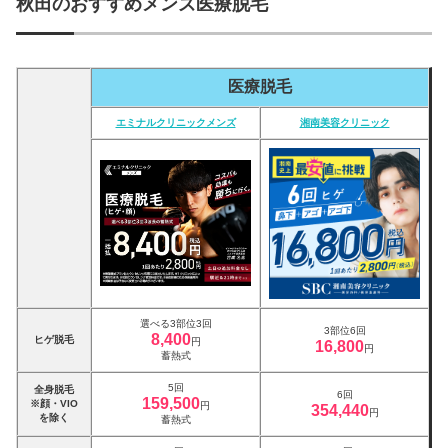
秋田のおすすめメンズ医療脱毛
医療脱毛
エミナルクリニックメンズ
湘南美容クリニック
選べる3部位3回
3部位6回
8,400
ヒゲ脱毛
円
16,800
円
蓄熱式
5回
全身脱毛
6回
159,500
※顔・VIO
円
354,440
円
を除く
蓄熱式