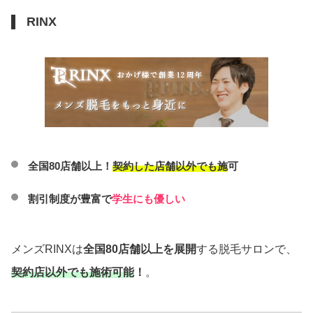
RINX
全国80店舗以上！
契約した店舗以外でも施可
割引制度が豊富で
学生にも優しい
メンズRINXは
全国80店舗以上を展開
する脱毛サロンで、
契約店以外でも施術可能！
。