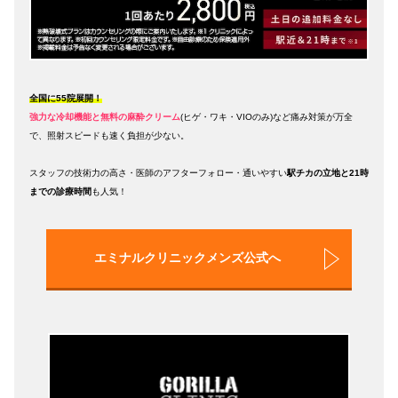
全国に55院展開！
強力な冷却機能と無料の麻酔クリーム
(ヒゲ・ワキ・VIOのみ)
など痛み対策が万全
で、照射スピードも速く負担が少ない。
スタッフの技術力の高さ・医師のアフターフォロー・通いやすい
駅チカの立地と21時
までの診療時間
も人気！
エミナルクリニックメンズ公式へ