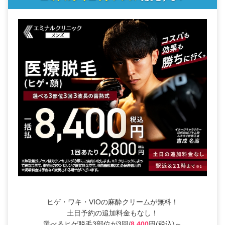
ヒゲ・ワキ・VIOの麻酔クリームが無料！
土日予約の追加料金もなし！
選べるヒゲ脱毛3部位が3回/
8,400
円(税込)～