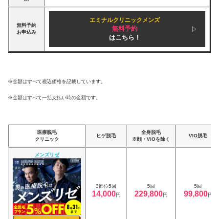
エミナルクリニックメンズ
無料予約
無料予約
お申込み
はこちら！
※金額はすべて税込価格を記載しています。
※金額はすべて一括支払い時の金額です。
医療脱毛
全身脱毛
ヒゲ脱毛
VIO脱毛
クリニック
※顔・VIOを除く
メンズリゼ
3部位5回
5回
5回
14,000
229,800
99,800
円
円
円