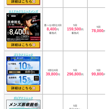
エミナルクリニックメンズ
選べる3部位3回
5回
5回
8,400
159,500
円
円
78,000
円
蓄熱式
蓄熱式
ゴリラクリニック
3部位6回
5回
5回
39,800
296,800
99,800
円
円
円
ダビデクリニック
5回