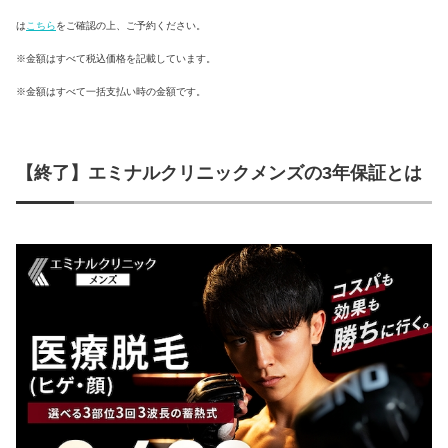
※土日プランは
※土日プランは
※土日プランは
上記より10％増
上記より10％増
上記より10％増
は
こちら
をご確認の上、ご予約ください。
※金額はすべて税込価格を記載しています。
※金額はすべて一括支払い時の金額です。
渋谷美容外科クリニック
3回
5回
【終了】エミナルクリニックメンズの3年保証とは
298,000
102,960
円
円
ヒゲ全体5回
※VIOあり、
※全て周囲、
74,800
円
ただし睾丸・陰茎
ただし睾丸・陰茎
は除く
は除く
ウィルビークリニックブラック
選べる3部位5回
5回
–
99,000
506,000
円
円