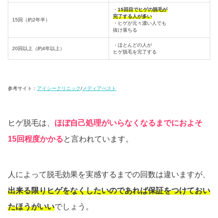
・
15回目でヒゲの脱毛が
完了する人が多い
15回（約2年半）
・ヒゲが元々濃い人でも
抜け落ちる
・ほとんどの人が
20回以上（約4年以上）
ヒゲ脱毛を完了する
参考サイト：
アイシークリニック
/
メディアべスト
ヒゲ脱毛は、
ほぼ自己処理がいらなくなるまでにおよそ
15回程度かかる
と言われています。
人によって脱毛効果を実感するまでの回数は違いますが、
出来る限りヒゲをなくしたいのであれば保証をつけておい
たほうがいい
でしょう。