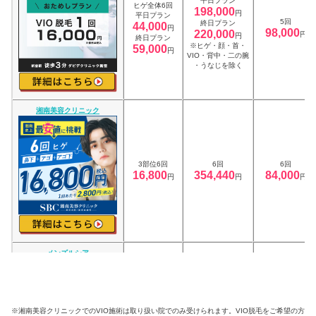
平日プラン
ヒゲ全体6回
198,000
円
平日プラン
5回
終日プラン
44,000
円
98,000
220,000
円
円
終日プラン
※ヒゲ・顔・首・
59,000
円
VIO・背中・二の腕
・うなじを除く
湘南美容クリニック
3部位6回
6回
6回
16,800
354,440
84,000
円
円
円
メンズルシア
選べる3部位5回
5回
5回
43,120
169,400
92,400
円
円
円
※湘南美容クリニックでのVIO施術は取り扱い院でのみ受けられます。VIO脱毛をご希望の方