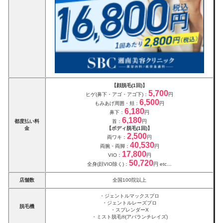
【顔脱毛(1回)】
5,700
ヒゲ(鼻下・アゴ・アゴ下)：
円
6,500
もみあげ周囲・頬：
円
6,180
鼻下：
円
6,180
都度払い料
首：
円
金
【ボディ脱毛(1回)】
2,500
両ワキ：
円
40,530
両腕・両脚：
円
17,800
VIO：
円
50,720
全身(顔VIO除く)：
円 etc…
店舗数
全国100院以上
・ジェントルマックスプロ
・ジェントルレーズプロ
脱毛機
・スプレンダーX
・ミスト脱毛®(アバランチレイズ)