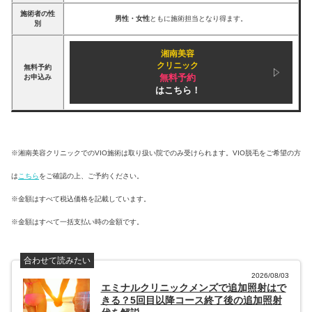
施術者の性
男性・女性
ともに施術担当となり得ます。
別
湘南美容
クリニック
無料予約
無料予約
お申込み
はこちら！
※湘南美容クリニックでのVIO施術は取り扱い院でのみ受けられます。VIO脱毛をご希望の方
は
こちら
をご確認の上、ご予約ください。
※金額はすべて税込価格を記載しています。
※金額はすべて一括支払い時の金額です。
合わせて読みたい
2026/08/03
エミナルクリニックメンズで追加照射はで
きる？5回目以降コース終了後の追加照射