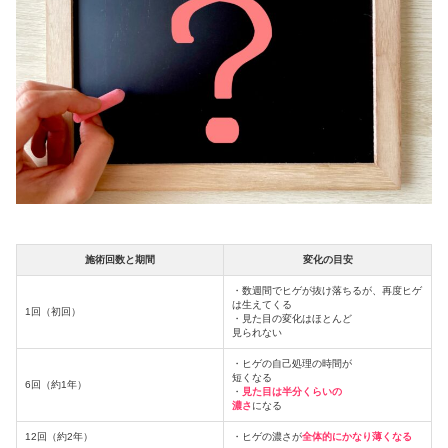
施術回数と期間
変化の目安
・数週間でヒゲが抜け落ちるが、再度ヒゲ
は生えてくる
1回（初回）
・見た目の変化はほとんど
見られない
・ヒゲの自己処理の時間が
短くなる
6回（約1年）
・
見た目は半分くらいの
濃さ
になる
12回（約2年）
・ヒゲの濃さが
全体的にかなり薄くなる