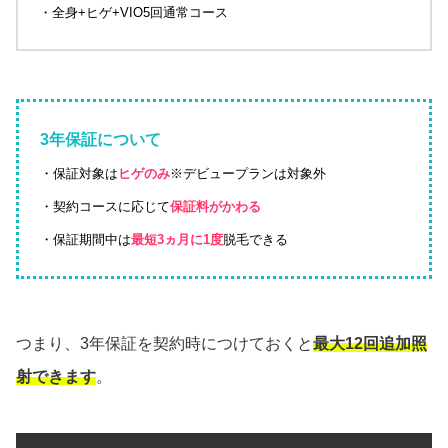
・全身+ヒゲ+VIO5回通常コース
3年保証について
・保証対象は
ヒゲのみ
※デビュープランは対象外
・契約コースに応じて
保証料がかわる
・保証期間中は
最短3ヵ月に1度
脱毛できる
つまり、3年保証を契約時につけておくと
最大12回追加照
射できます
。