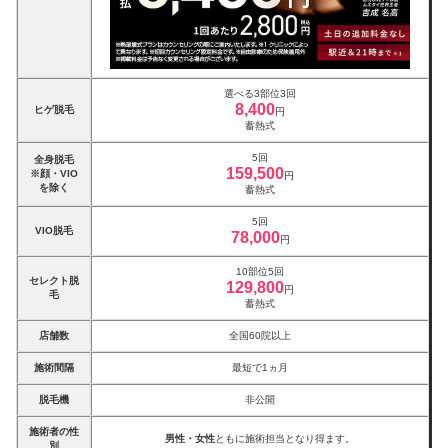
選べる3部位3回
8,400
ヒゲ脱毛
円
蓄熱式
5回
全身脱毛
159,500
※顔・VIO
円
を除く
蓄熱式
5回
VIO脱毛
78,000
円
10部位5回
セレクト脱
129,800
円
毛
蓄熱式
店舗数
全国60院以上
施術間隔
最短で1ヵ月
脱毛機
非公開
施術者の性
男性・女性
ともに施術担当となり得ます。
別