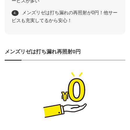
ービスが多い
メンズリゼは打ち漏れの再照射が0円！他サー
4.
ビスも充実してるから安心！
メンズリゼは打ち漏れ再照射0円