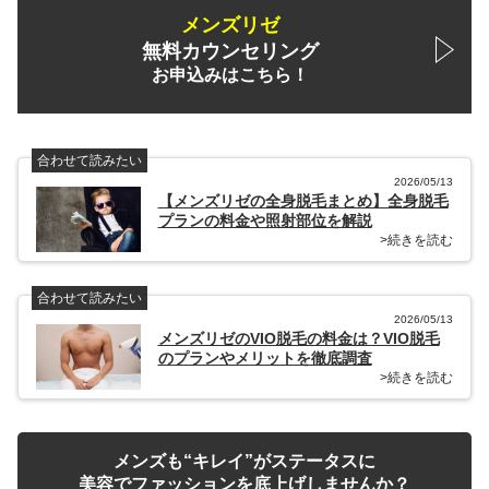
メンズリゼ
無料カウンセリング
お申込みはこちら！
合わせて読みたい
2026/05/13
【メンズリゼの全身脱毛まとめ】全身脱毛
プランの料金や照射部位を解説
>続きを読む
合わせて読みたい
2026/05/13
メンズリゼのVIO脱毛の料金は？VIO脱毛
のプランやメリットを徹底調査
>続きを読む
メンズも“キレイ”がステータスに
美容でファッションを底上げしませんか？