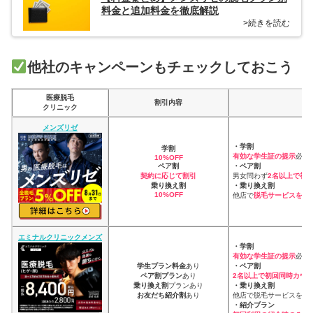
料金と追加料金を徹底解説
>続きを読む
他社のキャンペーンもチェックしておこう
医療脱毛
割引内容
クリニック
メンズリゼ
・学割
学割
有効な学生証の提示
必須
10%OFF
ペア割
・ペア割
契約に応じて割引
男女問わず
2名以上で初
乗り換え割
・乗り換え割
10%OFF
他店で
脱毛サービスを受
エミナルクリニックメンズ
・学割
有効な学生証の提示
必須
学生プラン料金
あり
・ペア割
ペア割プラン
あり
2名以上で初回同時カウ
乗り換え割
プランあり
・乗り換え割
お友だち紹介割
あり
他店で脱毛サービスを受
・紹介プラン