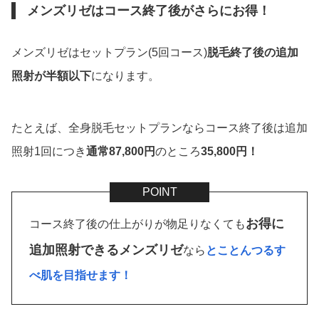
メンズリゼはコース終了後がさらにお得！
メンズリゼはセットプラン(5回コース)
脱毛終了後の追加
照射が半額以下
になります。
たとえば、全身脱毛セットプランならコース終了後は追加
照射1回につき
通常87,800円
のところ
35,800円！
お得に
コース終了後の仕上がりが物足りなくても
追加照射できるメンズリゼ
なら
とことんつるす
べ肌を目指せます！