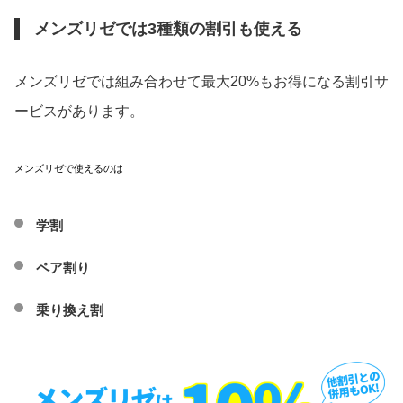
メンズリゼでは3種類の割引も使える
メンズリゼでは組み合わせて最大20%もお得になる割引サ
ービスがあります。
メンズリゼで使えるのは
学割
ペア割り
乗り換え割