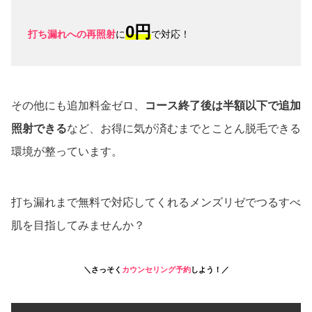
0円
打ち漏れへの再照射
に
で対応！
その他にも
追加料金ゼロ
、
コース終了後は半額以下で追加
照射できる
など、お得に気が済むまでとことん脱毛できる
環境が整っています。
打ち漏れまで無料で対応してくれるメンズリゼでつるすべ
肌を目指してみませんか？
＼さっそく
カウンセリング予約
しよう！／