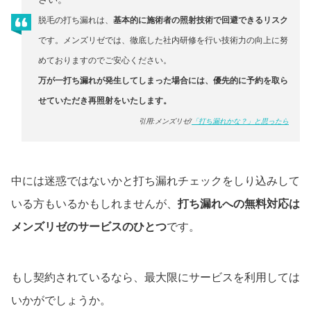
脱毛の打ち漏れは、
基本的に施術者の照射技術で回避できるリスク
です。メンズリゼでは、徹底した社内研修を行い技術力の向上に努
めておりますのでご安心ください。
万が一打ち漏れが発生してしまった場合には、優先的に予約を取ら
せていただき再照射をいたします。
引用:メンズリゼ/
「打ち漏れかな？」と思ったら
中には迷惑ではないかと打ち漏れチェックをしり込みして
いる方もいるかもしれませんが、
打ち漏れへの無料対応は
メンズリゼのサービスのひとつ
です。
もし契約されているなら、最大限にサービスを利用しては
いかがでしょうか。