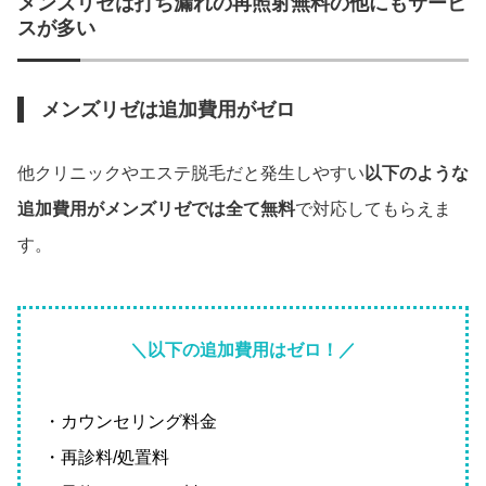
メンズリゼは打ち漏れの再照射無料の他にもサービ
スが多い
メンズリゼは追加費用がゼロ
他クリニックやエステ脱毛だと発生しやすい
以下のような
追加費用がメンズリゼでは全て無料
で対応してもらえま
す。
＼以下の追加費用はゼロ！／
・カウンセリング料金
・再診料/処置料