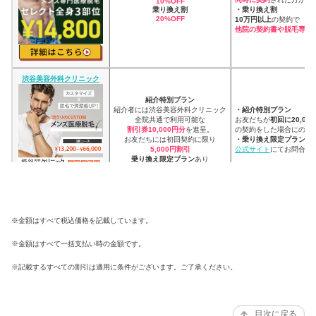
10%OFF
乗り換え割
・乗り換え割
20%OFF
10万円以上
の契約で
他院の契約書や脱毛専門
渋谷美容外科クリニック
紹介特別プラン
紹介者には渋谷美容外科クリニック
・紹介特別プラン
全院共通で利用可能な
お友だちが
初回に20,00
割引券10,000円分
を進呈。
の契約をした場合にのみ
お友だちには初回契約に限り
・乗り換え限定プラン
の
5,000円割引
公式サイト
にてお問合せ
乗り換え限定プラン
あり
※金額はすべて税込価格を記載しています。
※金額はすべて一括支払い時の金額です。
※記載するすべての割引は適用に条件がございます。ご了承ください。
目次に戻る