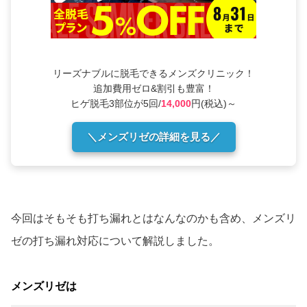
リーズナブルに脱毛できるメンズクリニック！
追加費用ゼロ&割引も豊富！
ヒゲ脱毛3部位が5回/
14,000
円(税込)～
＼メンズリゼの詳細を見る／
今回はそもそも打ち漏れとはなんなのかも含め、メンズリ
ゼの打ち漏れ対応について解説しました。
メンズリゼは