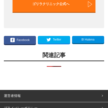
ゴリラクリニック公式へ
B! Hatena
Twitter
Facebook
関連記事
運営者情報
プライバシーポリシー