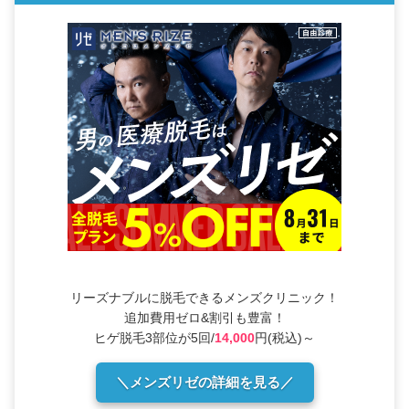
リーズナブルに脱毛できるメンズクリニック！
追加費用ゼロ&割引も豊富！
ヒゲ脱毛3部位が5回/
14,000
円(税込)～
＼メンズリゼの詳細を見る／