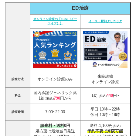
ED治療
オンライン診療の【eLife（イー
イースト駅前クリニック
ライフ）】
来院診療
オンライン診療のみ
診療方法
オンライン診療
国内承認ジェネリック薬
1錠:
440
円~
料金
(税込)
1錠:
790
円から
(税込)
平日:10時～22時
7:00~22:00
診療時間
休日:10時～18時
診察料・送料0円
送料:1,100円
(税込)
処方薬は最短当日発送
予約不要で来院可能