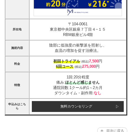
〒104-0061
東京都中央区銀座７丁目４−１５
所在地
RBM銀座ビル4階
陰部に低強度の衝撃派を照射し、
施術内容
血流の増加を促す治療法。
初回トライアル
7,500
円
(税込)
料金
6回コース
275,000
円
(税込)
1回:20分程度
痛み:
ほとんど感じません
特徴
通院回数:1クール約1～2カ月
ダウンタイム・副作用:
なし
申込みはこち
無料カウンセリング
ら
目次に戻る