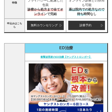
プライバシーに配慮した
オンライン診療との併用
特徴
包装
も可能
診察から処方まで全てオ
薬は院内での処方なので
ンラインで完結
待ち時間なし
申込みはこち
無料カウンセリング
診療予約
ら
ED治療
衝撃波照射のED治療【ヤングストロンガー】