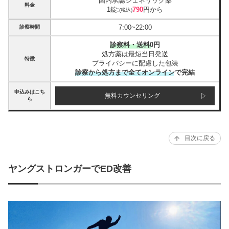
国内承認ジェネリック薬
料金
1錠:
790
円から
(税込)
7:00~22:00
診察時間
診察料・送料0円
処方薬は最短当日発送
特徴
プライバシーに配慮した包装
診察から処方まで全てオンラインで完結
申込みはこち
無料カウンセリング
ら
目次に戻る
ヤングストロンガーでED改善