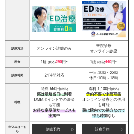
来院診療
オンライン診療のみ
診療方法
オンライン診療
1錠:
290
円~
1錠:
440
円~
料金
(税込)
(税込)
平日:10時～22時
24時間対応
診療時間
休日:10時～18時
送料:550円
送料:1,100円
(税込)
(税込)
薬は最短当日に到着
予約不要で来院可能
DMMポイントでの決済
オンライン診療との併用
特徴
も可能
も可能
お得な定期便サービスも
薬は院内での処方なので
実施中
待ち時間なし
申込みはこち
診療予約
診療予約
ら