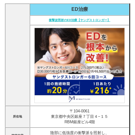
ED治療
衝撃波照射のED治療【ヤングストロンガー】
〒104-0061
東京都中央区銀座７丁目４−１５
所在地
RBM銀座ビル4階
陰部に低強度の衝撃派を照射し、