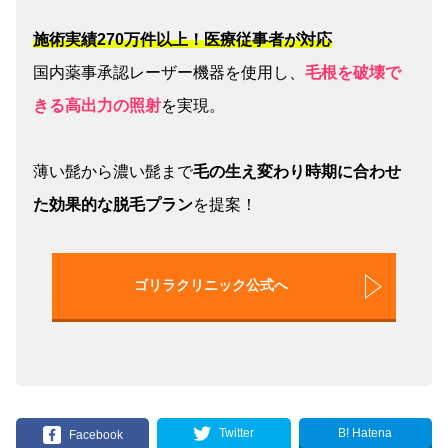
施術実績270万件以上！医療従事者が対応
国内薬事承認レーザー機器を使用し、
毛根を破壊で
きる高出力の照射
を実現。
薄い髭から濃い髭まで
毛の生え変わり時期に合わせ
た効果的な脱毛プラン
を提案！
ゴリラクリニック公式へ
B! Hatena
Twitter
Facebook