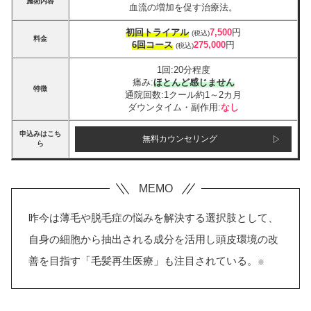
施術内容
血流の増加を促す治療法。
初回トライアル
7,500
円
(税込)
料金
6回コース
275,000
円
(税込)
1回:20分程度
痛み:
ほとんど感じません
特徴
通院回数:1クール約1～2カ月
ダウンタイム・副作用:
なし
申込みはこち
無料カウンセリング
ら
昨今は薄毛や脱毛症の悩みを解決する選択肢として、
自身の細胞から抽出される成分を活用し頭皮環境の改
善を目指す「毛髪再生医療」も注目されている。
※