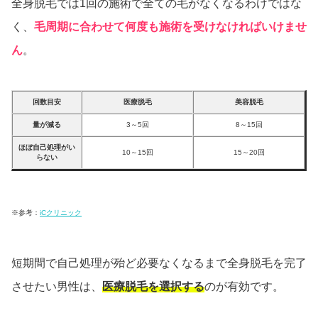
全身脱毛では1回の施術で全ての毛がなくなるわけではな
く、
毛周期に合わせて何度も施術を受けなければいけませ
ん
。
回数目安
医療脱毛
美容脱毛
量が減る
3～5回
8～15回
ほぼ自己処理がい
10～15回
15～20回
らない
※参考：
iCクリニック
短期間で自己処理が殆ど必要なくなるまで全身脱毛を完了
させたい男性は、
医療脱毛を選択する
のが有効です。