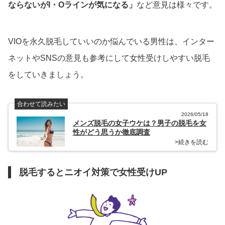
ならないがI・Oラインが気になる」
など意見は様々です。
VIOを永久脱毛していいのか悩んでいる男性は、インター
ネットやSNSの意見も参考にして女性受けしやすい脱毛
をしていきましょう。
合わせて読みたい
2026/05/18
メンズ脱毛の女子ウケは？男子の脱毛を女
性がどう思うか徹底調査
>続きを読む
脱毛するとニオイ対策で女性受けUP