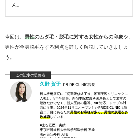
ん。
今回は、
男性のムダ毛・脱毛に対する女性からの印象
や、
男性が全身脱毛をする利点を詳しく解説していきましょ
う。
久野 賀子
PRIDE CLINIC院長
日大板橋病院にて初期研修終了後、湘南美容クリニックに
入職し、5年半勤務。新宿本院皮膚科医局長として通常の
勤務だけでなく、新人医師の指導、VIP対応、トラブル対
応に従事。2024年11月にオープンしたPRIDE CLINICは新
宿二丁目にあるため
男性のお客様が多く、男性の脱毛を多
数施術
している。
■主な経歴・実績
東京医科歯科大学医学部医学科 卒業
湘南美容外科 入職