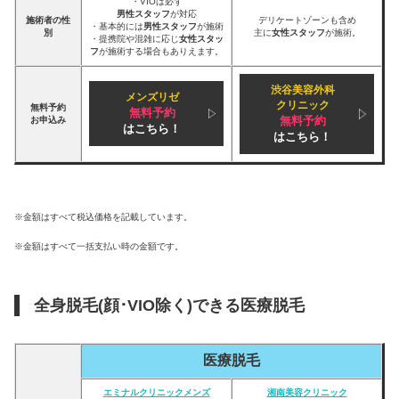
・VIOは必ず
男性スタッフ
が対応
施術者の性
デリケートゾーンも含め
・基本的には
男性スタッフ
が施術
別
主に
女性スタッフ
が施術。
・提携院や混雑に応じ
女性スタッ
フ
が施術する場合もありえます。
渋谷美容外科
メンズリゼ
クリニック
無料予約
無料予約
無料予約
お申込み
はこちら！
はこちら！
※金額はすべて税込価格を記載しています。
※金額はすべて一括支払い時の金額です。
全身脱毛(顔･VIO除く)できる医療脱毛
医療脱毛
エミナルクリニックメンズ
湘南美容クリニック