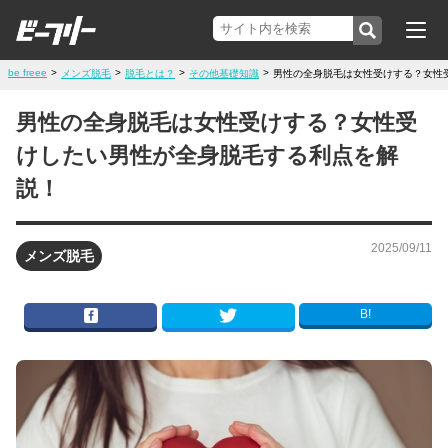
be freee
>
>
>
>
メンズ脱毛
脱毛とは？
その他基礎知識
男性の全身脱毛は女性受けする？女性
男性の全身脱毛は女性受けする？女性受
けしたい男性が全身脱毛する利点を解
説！
2025/09/11
メンズ脱毛
B!