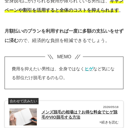
全身脱毛にかけられる費用が限られている男性は、
キャン
ペーンや割引を活用すると全体のコストを抑えられます
。
月額払いのプランを利用すれば一度に多額の支払いをせず
に済む
ので、経済的な負担を軽減できるでしょう。
費用を抑えたい男性は、全身ではなく
ヒゲ
など気にな
る部位だけ脱毛するのも◎。
合わせて読みたい
2026/05/18
メンズ脱毛の相場は？お得な料金でヒゲ脱
毛やVIO脱毛する方法
>続きを読む