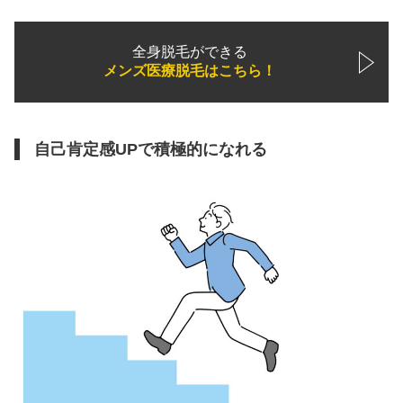
全身脱毛ができる
メンズ医療脱毛はこちら！
自己肯定感UPで積極的になれる