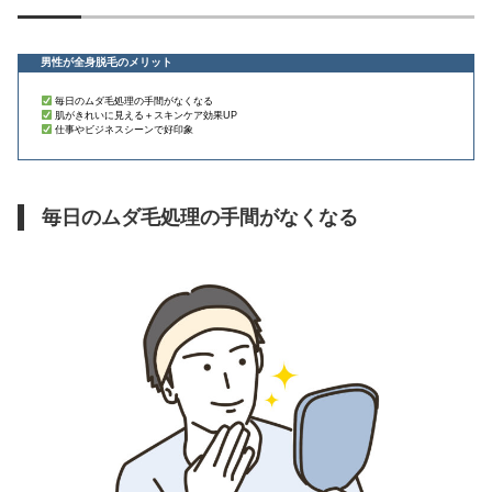
男性が全身脱毛のメリット
毎日のムダ毛処理の手間がなくなる
肌がきれいに見える＋スキンケア効果UP
仕事やビジネスシーンで好印象
毎日のムダ毛処理の手間がなくなる