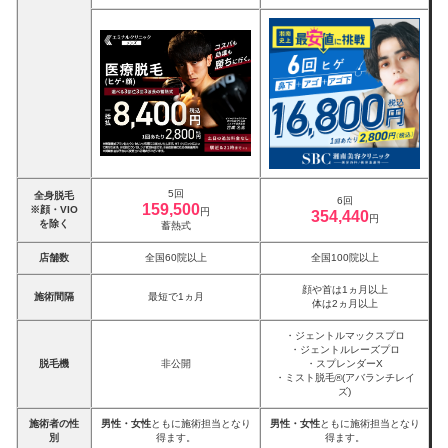
5回
全身脱毛
6回
159,500
※顔・VIO
円
354,440
円
を除く
蓄熱式
店舗数
全国60院以上
全国100院以上
顔や首は1ヵ月以上
施術間隔
最短で1ヵ月
体は2ヵ月以上
・ジェントルマックスプロ
・ジェントルレーズプロ
脱毛機
非公開
・スプレンダーX
・ミスト脱毛®(アバランチレイ
ズ)
施術者の性
男性・女性
ともに施術担当となり
男性・女性
ともに施術担当となり
別
得ます。
得ます。