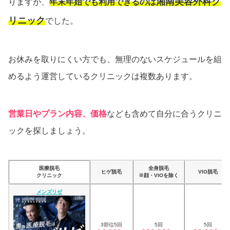
湘南美容外科ク
りますが、
年末年始でも利用できるのは
リニック
でした。
お休みを取りにくい方でも、無理のないスケジュールを組
めるよう運営しているクリニックは複数あります。
営業日やプラン内容、価格
なども含めて自分に合うクリニ
ックを探しましょう。
医療脱毛
全身脱毛
ヒゲ脱毛
VIO脱毛
クリニック
※顔・VIOを除く
メンズリゼ
3部位5回
5回
5回