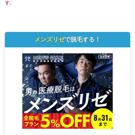
す
。
メンズリゼ
で脱毛する！