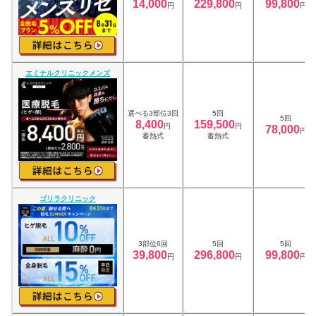
14,000
229,800
99,800
円
円
円
エミナルクリニックメンズ
選べる3部位3回
5回
5回
8,400
159,500
円
円
78,000
円
蓄熱式
蓄熱式
ゴリラクリニック
3部位6回
5回
5回
39,800
296,800
99,800
円
円
円