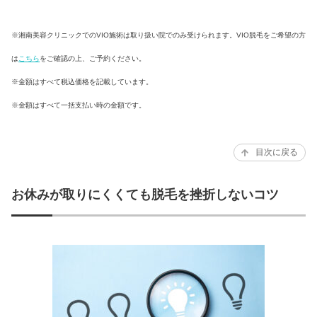
3部位6回
6回
6回
16,800
354,440
84,000
円
円
円
※湘南美容クリニックでのVIO施術は取り扱い院でのみ受けられます。VIO脱毛をご希望の方
は
こちら
をご確認の上、ご予約ください。
※金額はすべて税込価格を記載しています。
メンズルシア
※金額はすべて一括支払い時の金額です。
選べる3部位5回
5回
5回
目次に戻る
43,120
169,400
92,400
円
円
円
※土日プランは
※土日プランは
※土日プランは
上記より10％増
上記より10％増
上記より10％増
お休みが取りにくくても脱毛を挫折しないコツ
渋谷美容外科クリニック
3回
5回
298,000
102,960
円
円
ヒゲ全体5回
※VIOあり、
※全て周囲、
74,800
円