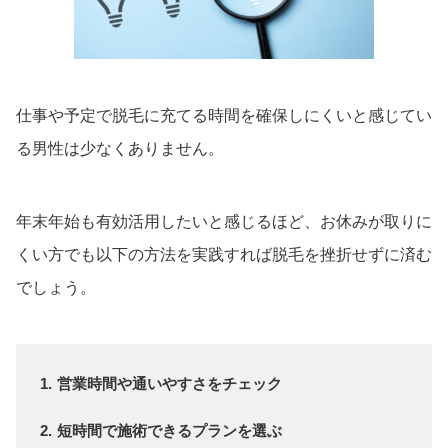
ただし睾丸・陰茎
ただし睾丸・陰茎
は除く
は除く
ウィルビークリニックブラック
仕事や予定で脱毛に充てる時間を確保しにくいと感じてい
る男性は少なくありません。
選べる3部位5回
5回
–
99,000
506,000
円
円
年末年始も有効活用したいと感じるほど、お休みが取りに
くい方でも以下の方法を実践すれば脱毛を挫折せずに済む
でしょう。
営業時間や通いやすさをチェック
短時間で施術できるプランを選ぶ