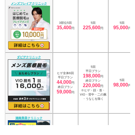
メンズフレイアクリニック
3部位5回
5回
5回
35,400
225,600
95,000
円
円
円
ダビデクリニック
5回
平日プラン
ヒゲ全体6回
198,000
円
平日プラン
5回
終日プラン
44,000
円
98,000
220,000
円
円
終日プラン
※ヒゲ・顔・首・
59,000
円
VIO・背中・二の腕
・うなじを除く
湘南美容クリニック