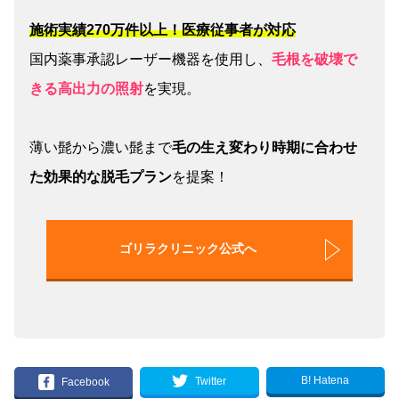
施術実績270万件以上！医療従事者が対応
国内薬事承認レーザー機器を使用し、
毛根を破壊で
きる高出力の照射
を実現。
薄い髭から濃い髭まで
毛の生え変わり時期に合わせ
た効果的な脱毛プラン
を提案！
ゴリラクリニック公式へ
B! Hatena
Twitter
Facebook