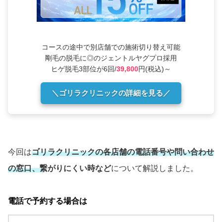
コースの途中で別店舗での施術切り替え可能
剛毛の脱毛に◎のジェントルヤグプロ採用
ヒゲ脱毛3部位が6回/
39,800
円(税込)～
＼ゴリラクリニックの詳細を見る／
今回は
ゴリラクリニックの各店舗の電話番号や問い合わせ
の窓口、繋がりにくい時など
について解説しました。
電話で予約する場合は