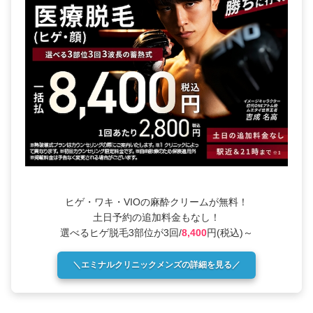
ヒゲ・ワキ・VIOの麻酔クリームが無料！
土日予約の追加料金もなし！
選べるヒゲ脱毛3部位が3回/
8,400
円(税込)～
＼エミナルクリニックメンズの詳細を見る／