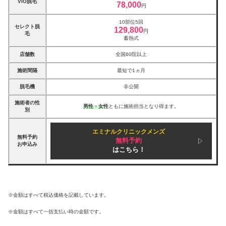
VIO脱毛
78,000
円
10部位5回
セレクト脱
129,800
円
毛
蓄熱式
店舗数
全国60院以上
施術間隔
最短で1ヵ月
脱毛機
非公開
施術者の性
男性・女性
ともに施術担当となり得ます。
別
エミナルクリニックメンズ
無料予約
無料予約
お申込み
はこちら！
※金額はすべて税込価格を記載しています。
※金額はすべて一括支払い時の金額です。