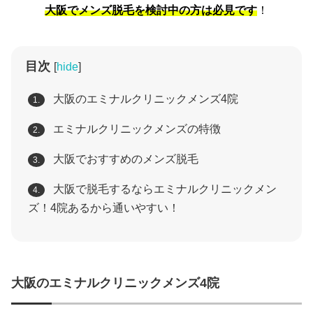
大阪でメンズ脱毛を検討中の方は必見です
！
目次
[
hide
]
大阪のエミナルクリニックメンズ4院
1.
エミナルクリニックメンズの特徴
2.
大阪でおすすめのメンズ脱毛
3.
大阪で脱毛するならエミナルクリニックメン
4.
ズ！4院あるから通いやすい！
大阪のエミナルクリニックメンズ4院