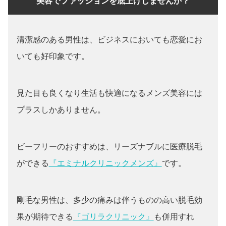
美容でファッションを底上げしませんか？
清潔感のある男性は、ビジネスにおいても恋愛にお
いても好印象です。
見た目も良くなり生活も快適になるメンズ美容には
プラスしかありません。
ビーフリーのおすすめは、リーズナブルに医療脱毛
ができる
『エミナルクリニックメンズ』
です。
剛毛な男性は、多少の痛みは伴うものの高い脱毛効
果が期待できる
『ゴリラクリニック』
も併用すれ