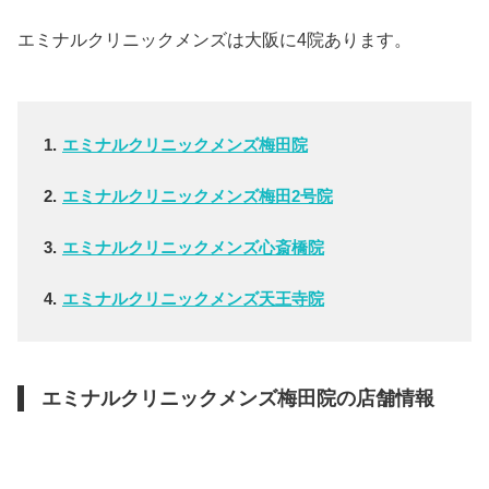
エミナルクリニックメンズは大阪に4院あります。
エミナルクリニックメンズ梅田院
エミナルクリニックメンズ梅田2号院
エミナルクリニックメンズ心斎橋院
エミナルクリニックメンズ天王寺院
エミナルクリニックメンズ梅田院の店舗情報