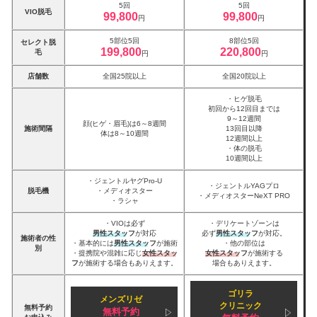
5回
5回
VIO脱毛
99,800
99,800
円
円
5部位5回
8部位5回
セレクト脱
199,800
220,800
毛
円
円
店舗数
全国25院以上
全国20院以上
・ヒゲ脱毛
初回から12回目までは
9～12週間
顔(ヒゲ・眉毛)は6～8週間
施術間隔
13回目以降
体は8～10週間
12週間以上
・体の脱毛
10週間以上
・ジェントルヤグPro-U
・ジェントルYAGプロ
脱毛機
・メディオスター
・メディオスターNeXT PRO
・ラシャ
・VIOは必ず
・デリケートゾーンは
男性スタッフ
が対応
必ず
男性スタッフ
が対応。
施術者の性
・基本的には
男性スタッフ
が施術
・他の部位は
別
・提携院や混雑に応じ
女性スタッ
女性スタッフ
が施術する
フ
が施術する場合もありえます。
場合もありえます。
ゴリラ
メンズリゼ
クリニック
無料予約
無料予約