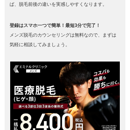
ば、脱毛前後の違いを実感しやすくなります。
登録はスマホ一つで簡単！最短3分で完了！
メンズ脱毛のカウンセリングは無料なので、まずは
気軽に相談してみましょう。