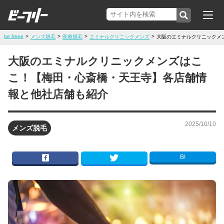
be freee
>
>
>
>
メンズ脱毛
医療脱毛
エミナルクリニックメンズ
大阪のエミナルクリニックメ
大阪のエミナルクリニックメンズはこ
こ！【梅田・心斎橋・天王寺】各店舗情
報と他社店舗も紹介
2025/10/10
メンズ脱毛
B!