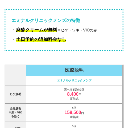
エミナルクリニックメンズの特徴
・
麻酔クリームが無料
※ヒゲ・ワキ・VIOのみ
・
土日予約の追加料金なし
医療脱毛
エミナルクリニックメンズ
選べる3部位3回
8,400
ヒゲ脱毛
円
蓄熱式
5回
全身脱毛
159,500
※顔・VIO
円
を除く
蓄熱式
5回