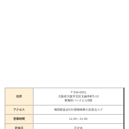
〒530-0051
住所
大阪府大阪市北区太融寺町5-13
東梅田パークビル6階
アクセス
梅田駅徒歩5分/曽根崎東の交差点スグ
営業時間
11:00～21:00
定休日
不定休